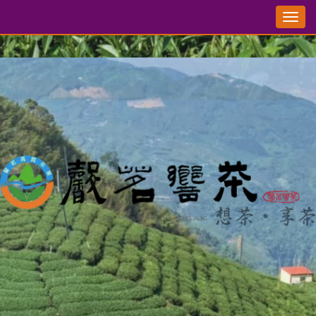
切
換
選
單