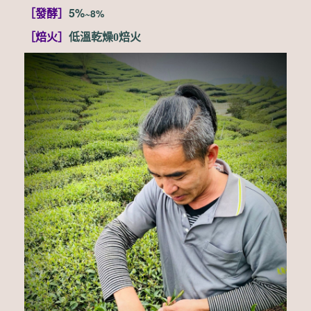
5%
~8%
［發酵
］
［
焙火
］
低溫乾燥0焙火