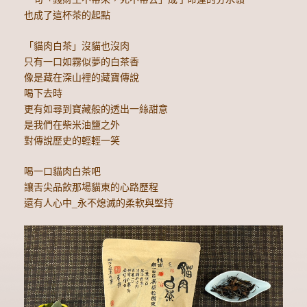
也成了這杯茶的起點
「貓肉白茶」沒貓也沒肉
只有一口如霧似夢的白茶香
像是藏在深山裡的藏寶傳說
喝下去時
更有如尋到寶藏般的透出一絲甜意
是我們在柴米油鹽之外
對傳說歷史的輕輕一笑
喝一口貓肉白茶吧
讓舌尖品飲那場貓東的心路歷程
還有人心中_永不熄滅的柔軟與堅持