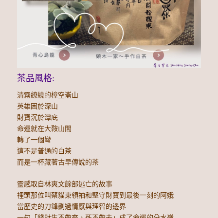
茶品風格:
清霧繚繞的樟空崙山
英雄困於深山
財寶沉於潭底
命運就在大鞍山間
轉了一個彎
這不是普通的白茶
而是一杯藏著古早傳說的茶
靈感取自林爽文餘部逃亡的故事
裡頭那位叫蔡貓東領袖和堅守財寶到最後一刻的阿娥
當歷史的刀鋒劃過情感與理智的邊界
一句「錢財生不帶來，死不帶去」成了命運的分水嶺