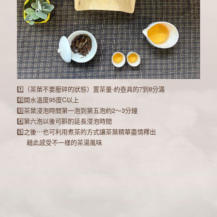
1️⃣（茶葉不要壓碎的狀態）置茶量-約壺具的7到8分滿
2️⃣開水溫度95度C以上
3️⃣茶葉浸泡時間第一泡到第五泡約2～3分鐘
4️⃣第六泡以後可斟酌延長浸泡時間
5️⃣之後⋯也可利用煮茶的方式讓茶葉精華盡情釋出
藉此感受不一樣的茶湯風味