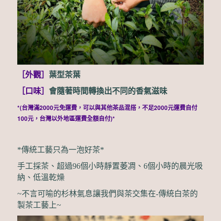
［外觀
］
葉型茶
葉
［口味
］
會
隨著時
間轉換出不同的香氣滋味
*(台灣滿
2000元免運費，可以與其他茶品混搭，不足2000元運費自付
100元，台灣以外地區運費全額自付
)*
*傳統工藝只為一泡好茶*
手工採茶、超過96個小時靜置萎凋、6個小時的晨光吸
納、低溫乾燥
~不言可喻的杉林氣息讓我們與茶交集在-
傳統白茶的
製茶工藝上~