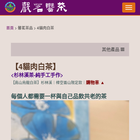
切
換
選
單
首頁
> 馨茗茶品 > 4貓肉白茶
其他產品
【4貓肉白茶】
<杉林溪茶-純手工手作
>
購物車
▲
［
高山烏龍白茶
］
杉林溪｜樟空崙山限定
款｜
每個人都需要一杯與自己品飲共老的茶