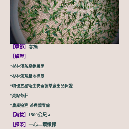
［季節
］
春摘
［驗證
］
*杉林溪茶產銷履歷
*杉林溪茶產地標章
*特優五星衛生安全製茶廠出品保證
*亮點茶莊
*
農產追溯-茶農葉春億
［海拔
］
1500公尺
▲
［採茶
］
一心二葉嫩採